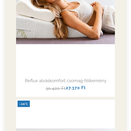
Reflux alváskomfort csomag-félkemény
Normál
Akciós
27.370
Ft
30.420
Ft
ár
ár
-10%