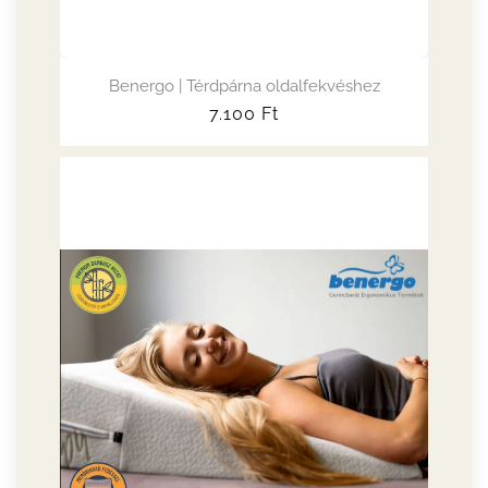
Benergo | Térdpárna oldalfekvéshez
Normál
7.100
Ft
ár