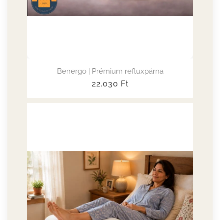
Benergo | Prémium refluxpárna
Normál
22.030
Ft
ár