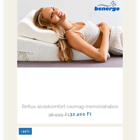
Reflux alváskomfort csomag-memóriahabos
Normál
Akciós
32.400
Ft
36.025
Ft
ár
ár
-10%