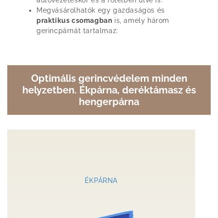
autóvezetéskor és a fotelben ülve is.
Megvásárolhatók egy gazdaságos és
praktikus csomagban
is, amely három
gerincpárnát tartalmaz:
Optimális gerincvédelem minden
helyzetben. Ékpárna, deréktámasz és
hengerpárna
ÉKPÁRNA