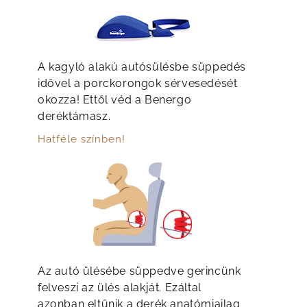
A kagyló alakú autósülésbe süppedés
idővel a porckorongok sérvesedését
okozza! Ettől véd a Benergo
deréktámasz.
Hatféle színben!
Az autó ülésébe süppedve gerincünk
felveszi az ülés alakját. Ezáltal
azonban eltűnik a derék anatómiailag