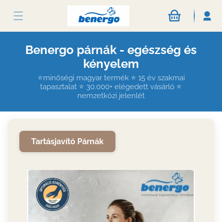
Ugrás a
tartalomhoz
Benergo párnák - egészség és
kényelem
⭐minőségi magyar termék ⭐ 15 év szakmai
tapasztalat ⭐ 30.000+ elégedett vásárló ⭐
nemzetközi jelenlét
Tartásjavító Párnák