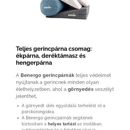
Teljes gerincpárna csomag:
ékpárna, deréktámasz és
hengerpárna
A
Benergo gerincpárnák
teljes védelmet
nyújtanak a gerincnek minden olyan
élethelyzetben, ahol a
görnyedés
veszélyt
jelenthet
.
A görnyedt ülés egyoldalú terhelést ró a
porckorongokra.
A Benergo gerincpárnák segítenek
biztosítani a
helyes tartást
az irodában,