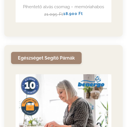
Pihentető alvás csomag – memóriahabos
Normál
Akciós
18.900
Ft
21.095
Ft
ár
ár
Egészséget Segítő Párnák