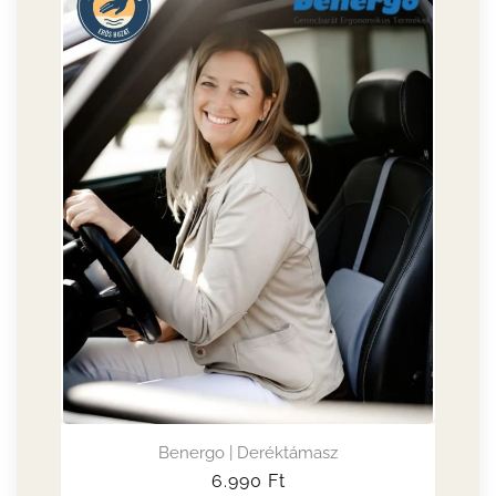
Benergo | Deréktámasz
Normál
6.990
Ft