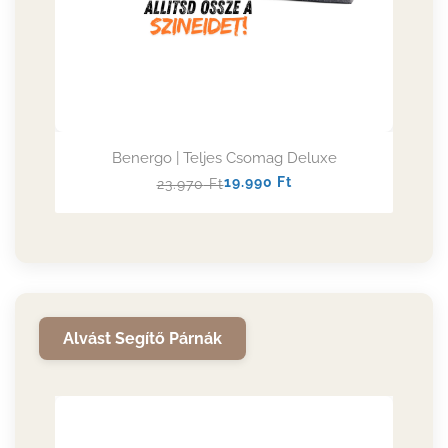
Benergo | Teljes Csomag Deluxe
Normál
Akciós
19.990
Ft
23.970
Ft
ár
ár
Alvást Segítő Párnák