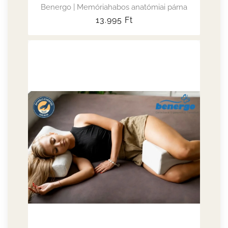
Benergo | Memóriahabos anatómiai párna
Normál
13.995
Ft
ár