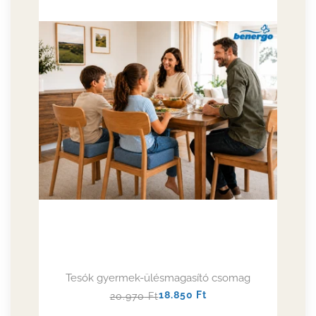
Tesók gyermek-ülésmagasító csomag
Normál
Akciós
18.850
Ft
20.970
Ft
ár
ár