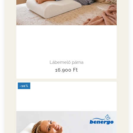
Lábemelő párna
Normál
16.900
Ft
ár
-10%