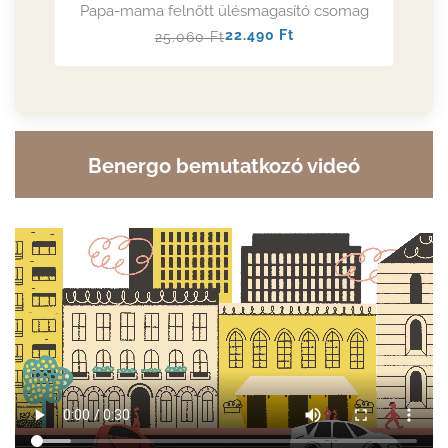
Papa-mama felnőtt ülésmagasító csomag
Normál
Akciós
22.490
Ft
25.060
Ft
ár
ár
Benergo bemutatkozó videó