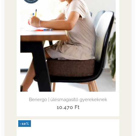
Benergo | ülésmagasító gyerekeknek
Normál
10.470
Ft
ár
-10%