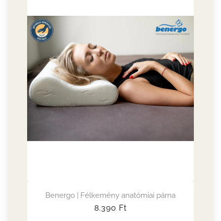
Benergo | Félkemény anatómiai párna
Normál
8.390
Ft
ár